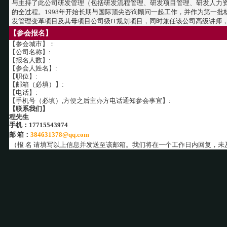
与主持了此公司研发管理（包括研发流程管理、研发项目管理、研发人力资
的全过程。1998年开始长期与国际顶尖咨询顾问一起工作，并作为第一
发管理变革项目及其母项目公司级IT规划项目，同时兼任该公司高级讲师
【参会报名】
【参会城市】：
【公司名称】:
【报名人数】:
【参会人姓名】:
【职位】:
【邮箱（必填）】:
【电话】:
【手机号（必填）,方便之后主办方电话通知参会事宜】:
【联系我们】
程先生
手机：17715543974
邮 箱：
384631378@qq.com
（报 名 请填写以上信息并发送至该邮箱。我们将在一个工作日内回复，