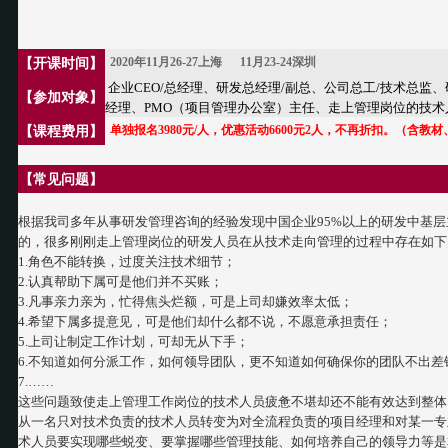
2020年11
月26-27上海 11月23-24深圳
【开课时间】
企业CEO/总经理、研发总经理/副总、公司总工/技术总监
【参加对象】
经理、PMO（项目管理办公室）主任、走上管理岗位的技术
单独报名3980元/人，优惠活动6600元2人，不再折扣。（含
【课程费用】
【
常见问题
】
根据我司多年从事研发管理咨询的经验发现中国企业95%以上的研发中基
的，很多刚刚走上管理岗位的研发人员在从技术走向管理的过程中存在如下
1.角色不能转换，过度关注技术细节；
2.认真帮助下属可是他们并不买账；
3.凡事亲力亲为，忙得焦头烂额，可是上司却嫌效率太低；
4.希望下属多提意见，可是他们却什么都不说，不愿意承担责任；
5.上司让制定工作计划，可却无从下手；
6.不知道如何分派工作，如何领导团队，更不知道如何确保你的团队不出差
7.……
这些问题致使走上管理工作岗位的技术人员疲惫不堪却还不能有效达到整体
从一名只对技术负责的技术人员转变为对全流程负责的项目经理和对某一专
术人员要实现哪些蜕变、要掌握哪些管理技能、如何培养自己的领导力等是