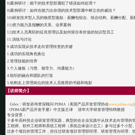
8)案例研讨：能干的技术型部属犯了错误如何处理？
9)案例研讨：如何在能力比你强的技术型部属中树立你的威信？
10)研发技术型人员的物质型激励：薪酬包组合、组合结构、薪酬分配、
11)资力能力及报酬的关系、业界案例
12)技术人员离职的征兆管理以及如何留住有价值的知识型员工
11.演练与讨论
9.成功实现从技术走向管理转变的关键
1.成功的实现角色换位
2.管理技能的培养
3.个人修炼（习惯、领导力、沟通能力）
4.组织的融合和团队的打造
5.给刚走上管理岗位的技术人员推荐的书籍和电影
【讲师简介】
Giles：研发咨询资深顾问 PDMA（美国产品开发管理协会
www.pdma.org
《PDMA新产品开发手册》中文版主译 清华大学研发管理特聘教授
专业背景：
十多年高科技企业研发管理实践，典型的在企业实践中从技术走向管理的
工程师、软件工程师和系统工程师（系统总体设计总工）参与过多个小型
过多个项目的管理工作，担任过研发项目管理部经理、研发管理办经理、技